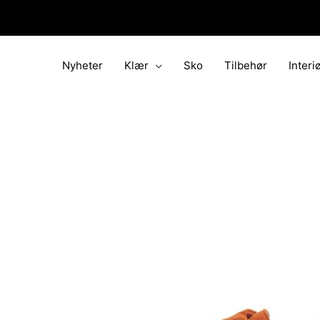
Hopp
rett
til
innholdet
Nyheter
Klær
Sko
Tilbehør
Interi