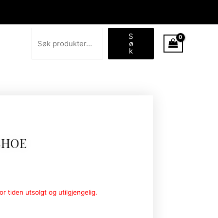
Søk
S
ø
k
SHOE
r tiden utsolgt og utilgjengelig.