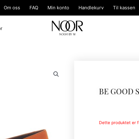
Om oss
FAQ
Min konto
Handlekurv
Til kassen
ør
BE GOOD 
Dette produktet er fo