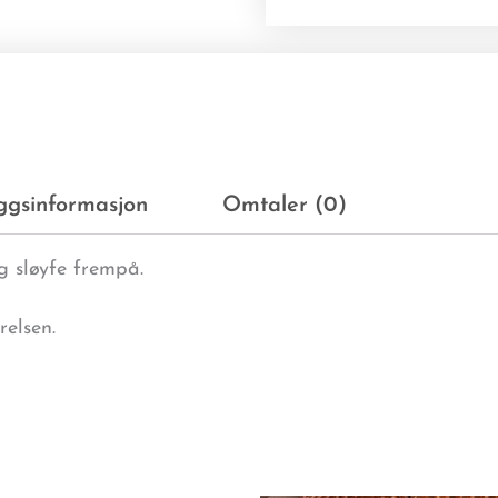
eggsinformasjon
Omtaler (0)
g sløyfe frempå.
relsen.