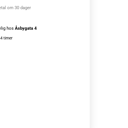
etal om 30 dager
elig hos
Åsbygata 4
24 timer