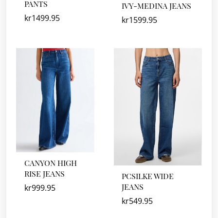
PANTS
IVY-MEDINA JEANS
kr
1499.95
kr
1599.95
CANYON HIGH
RISE JEANS
PCSILKE WIDE
JEANS
kr
999.95
kr
549.95