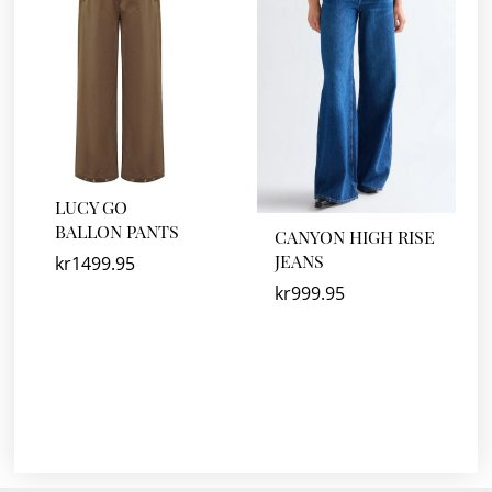
LUCY GO
BALLON PANTS
CANYON HIGH RISE
JEANS
kr
1499.95
kr
999.95