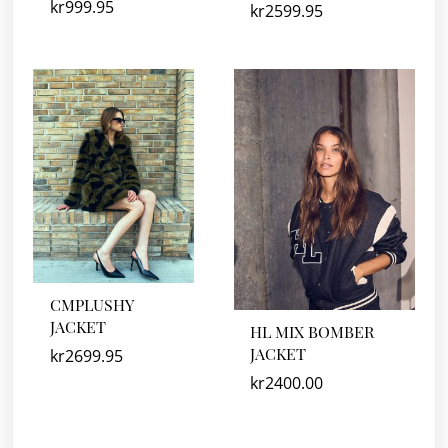
kr
999.95
kr
2599.95
CMPLUSHY
JACKET
HL MIX BOMBER
JACKET
kr
2699.95
kr
2400.00