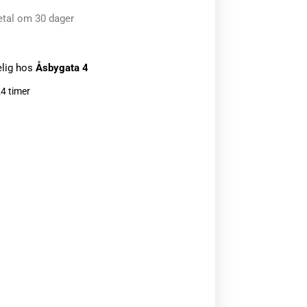
etal om 30 dager
elig hos
Åsbygata 4
24 timer