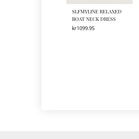
SLFMYLINE RELAXED
BOAT NECK DRESS
kr
1099.95