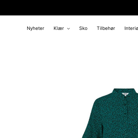
Hopp
rett
til
innholdet
Nyheter
Klær
Sko
Tilbehør
Interi