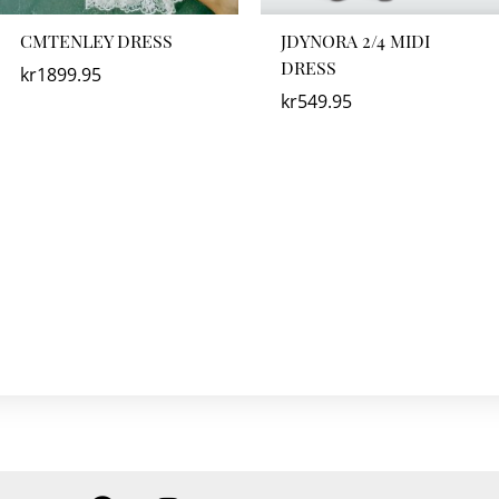
CMTENLEY DRESS
JDYNORA 2/4 MIDI
DRESS
kr
1899.95
kr
549.95
F
I