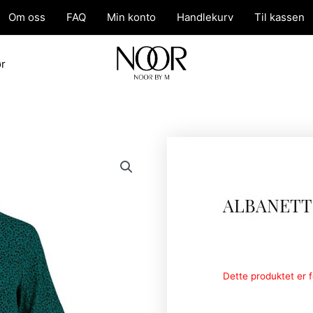
Om oss
FAQ
Min konto
Handlekurv
Til kassen
ør
ALBANETT
Dette produktet er fo