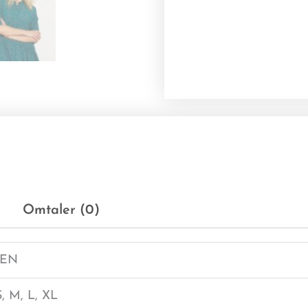
Omtaler (0)
EN
S, M, L, XL