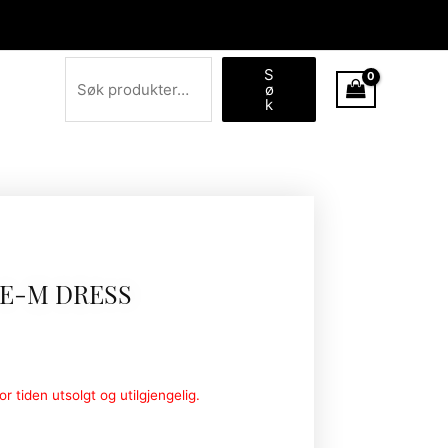
Søk
S
ø
k
E-M DRESS
r tiden utsolgt og utilgjengelig.