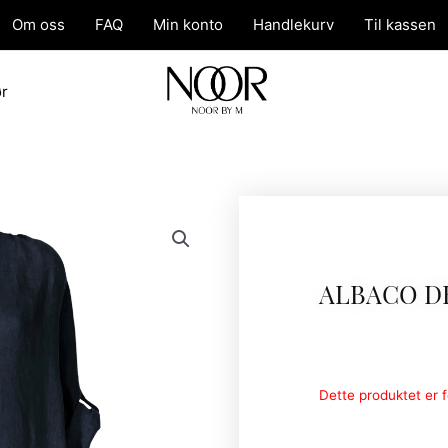
Om oss
FAQ
Min konto
Handlekurv
Til kassen
ør
ALBACO D
Dette produktet er fo