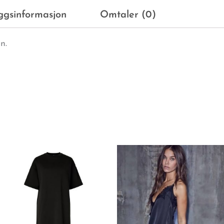
eggsinformasjon
Omtaler (0)
n.