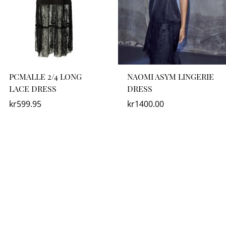
PCMALLE 2/4 LONG
NAOMI ASYM LINGERIE
LACE DRESS
DRESS
kr
599.95
kr
1400.00