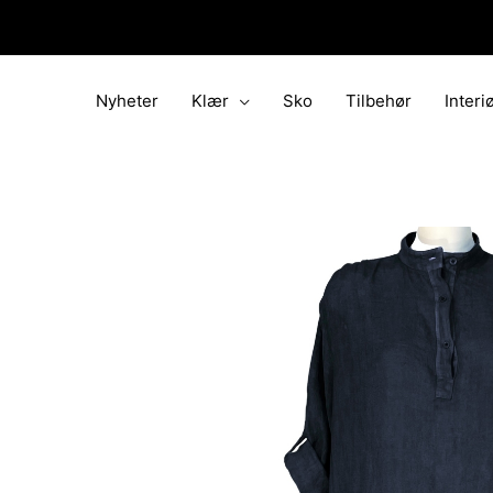
Hopp
rett
til
innholdet
Nyheter
Klær
Sko
Tilbehør
Interi