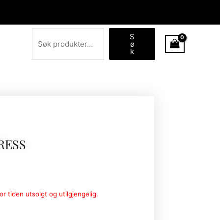
Søk
S
ø
k
RESS
r tiden utsolgt og utilgjengelig.