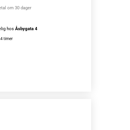
etal om 30 dager
elig hos
Åsbygata 4
24 timer