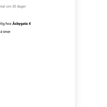
etal om 30 dager
elig hos
Åsbygata 4
24 timer