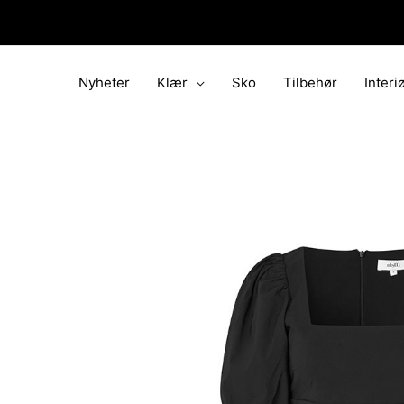
Hopp
rett
til
innholdet
Nyheter
Klær
Sko
Tilbehør
Interi