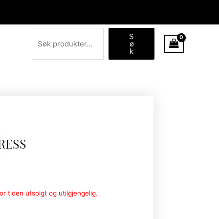
Søk
S
ø
k
RESS
r tiden utsolgt og utilgjengelig.