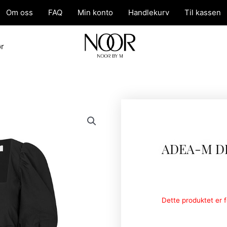
Om oss
FAQ
Min konto
Handlekurv
Til kassen
ør
ADEA-M D
Dette produktet er fo