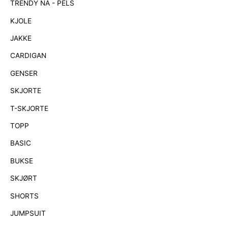
TRENDY NÅ - PELS
t
e
KJOLE
r
JAKKE
:
CARDIGAN
GENSER
SKJORTE
T-SKJORTE
TOPP
BASIC
BUKSE
SKJØRT
SHORTS
JUMPSUIT