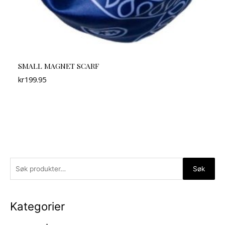
SMALL MAGNET SCARF
kr
199.95
S
Søk
ø
k
Kategorier
e
t