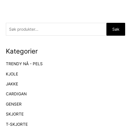
S
Søk
ø
k
Kategorier
e
t
TRENDY NÅ - PELS
t
e
KJOLE
r
JAKKE
:
CARDIGAN
GENSER
SKJORTE
T-SKJORTE