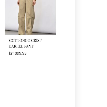
COTTONCC CRISP
BARREL PANT
kr
1099.95