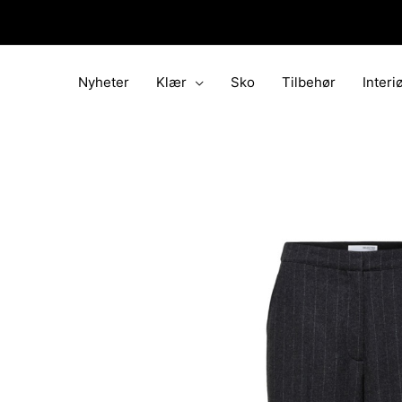
Hopp
rett
til
innholdet
Nyheter
Klær
Sko
Tilbehør
Interi