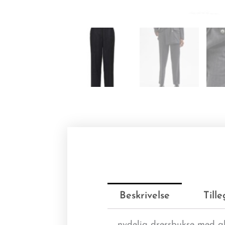
Beskrivelse
Till
nydelig dressbukse med glid