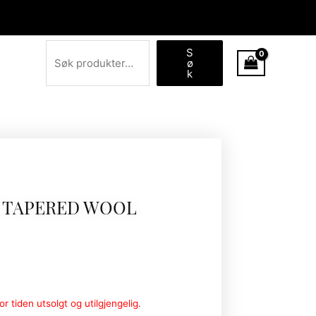
Søk
S
ø
k
 TAPERED WOOL
r tiden utsolgt og utilgjengelig.