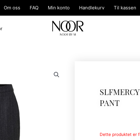
Om oss
FAQ
Min konto
Handlekurv
Til kassen
ør
SLFMERCY
PANT
Dette produktet er fo