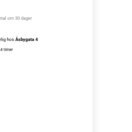
etal om 30 dager
elig hos
Åsbygata 4
24 timer