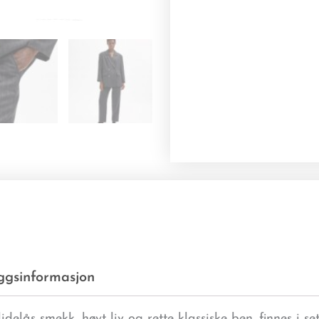
eggsinformasjon
elås smekk, høyt liv og rette klassiske ben. finnes i set