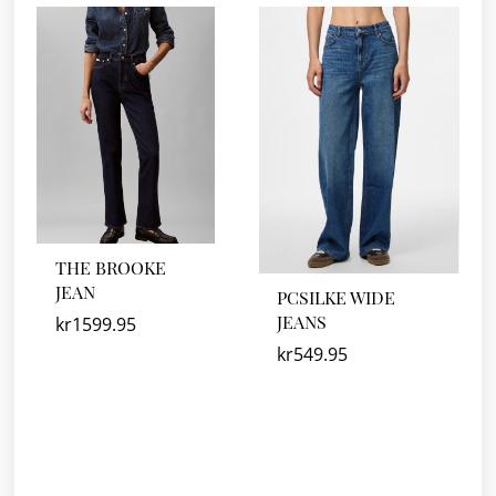
THE BROOKE
JEAN
PCSILKE WIDE
JEANS
kr
1599.95
kr
549.95