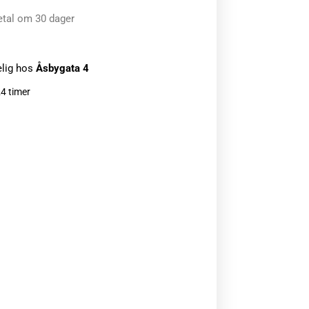
etal om 30 dager
elig hos
Åsbygata 4
24 timer