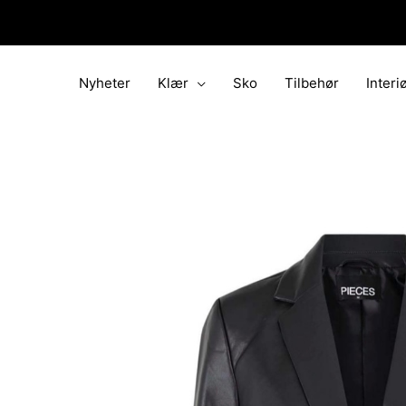
Hopp
rett
til
innholdet
Nyheter
Klær
Sko
Tilbehør
Interi