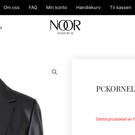
Om oss
FAQ
Min konto
Handlekurv
Til kassen
ør
PCKORNEL
Dette produktet er fo