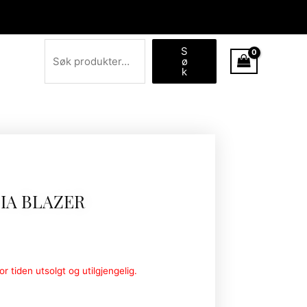
Søk
S
ø
k
IA BLAZER
r tiden utsolgt og utilgjengelig.