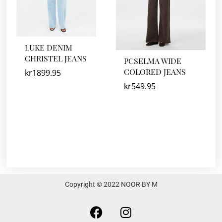
LUKE DENIM
CHRISTEL JEANS
PCSELMA WIDE
COLORED JEANS
kr
1899.95
kr
549.95
Copyright © 2022 NOOR BY M
F
I
a
n