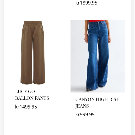
kr
1899.95
LUCY GO
BALLON PANTS
CANYON HIGH RISE
JEANS
kr
1499.95
kr
999.95