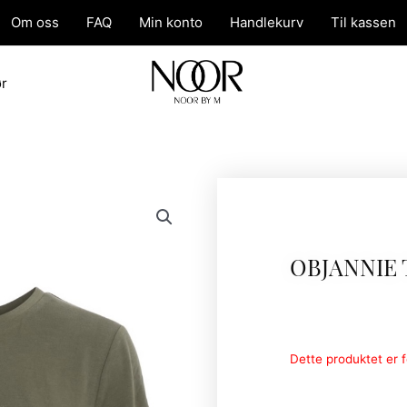
Om oss
FAQ
Min konto
Handlekurv
Til kassen
ør
OBJANNIE 
Dette produktet er fo