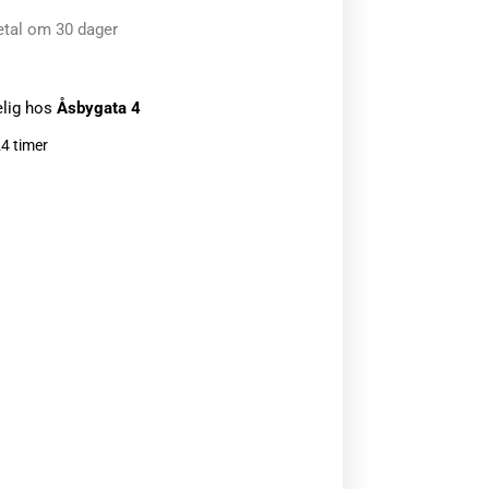
etal om 30 dager
elig hos
Åsbygata 4
24 timer