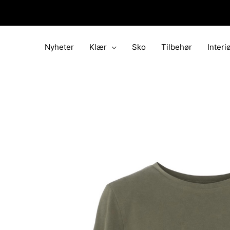
Hopp
rett
til
innholdet
Nyheter
Klær
Sko
Tilbehør
Interi