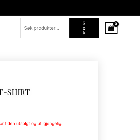
Søk
S
ø
k
T-SHIRT
r tiden utsolgt og utilgjengelig.