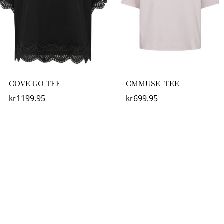
COVE GO TEE
CMMUSE-TEE
kr
1199.95
kr
699.95