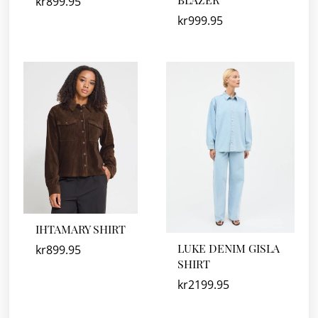
kr
899.95
kr
999.95
IHTAMARY SHIRT
LUKE DENIM GISLA
kr
899.95
SHIRT
kr
2199.95