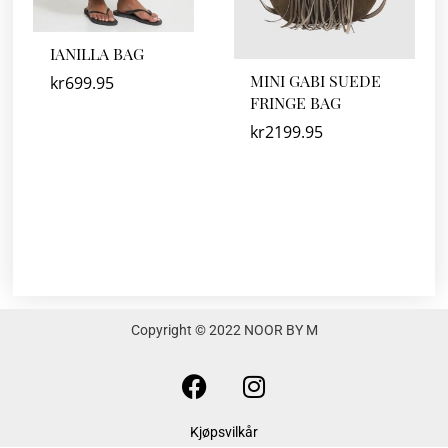
IANILLA BAG
MINI GABI SUEDE
kr
699.95
FRINGE BAG
kr
2199.95
Copyright © 2022 NOOR BY M
F
I
a
n
c
s
Kjøpsvilkår
e
t