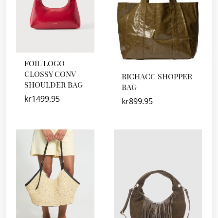
FOIL LOGO
CLOSSY CONV
RICHACC SHOPPER
SHOULDER BAG
BAG
kr
1499.95
kr
899.95