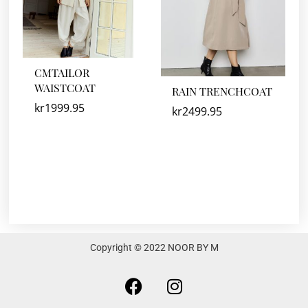
CMTAILOR
WAISTCOAT
RAIN TRENCHCOAT
kr
1999.95
kr
2499.95
Copyright © 2022 NOOR BY M
F
I
a
n