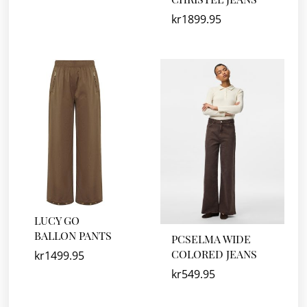
kr
1899.95
LUCY GO
BALLON PANTS
PCSELMA WIDE
COLORED JEANS
kr
1499.95
kr
549.95