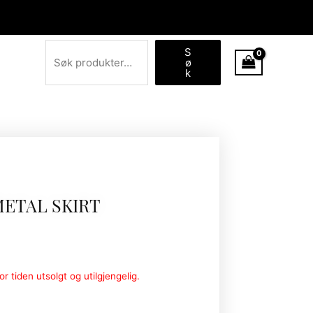
Søk
S
ø
k
METAL SKIRT
r tiden utsolgt og utilgjengelig.