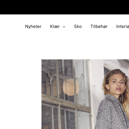
Hopp
rett
til
innholdet
Nyheter
Klær
Sko
Tilbehør
Interi