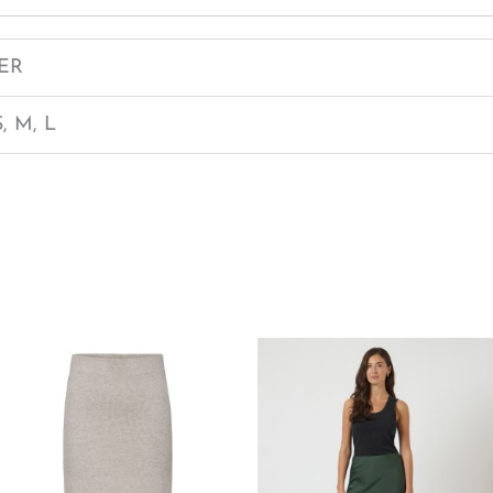
VER
S, M, L