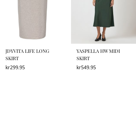
JDYVITA LIFE LONG
YASPELLA HW MIDI
SKIRT
SKIRT
kr
299.95
kr
549.95