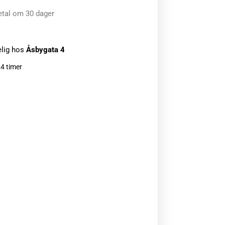
etal om 30 dager
elig hos
Åsbygata 4
24 timer